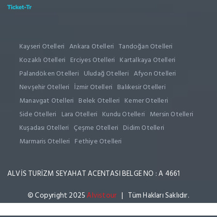
Kayseri Otelleri
Ankara Otelleri
Tandoğan Otelleri
Kozaklı Otelleri
Erciyes Otelleri
Kartalkaya Otelleri
Palandöken Otelleri
Uludağ Otelleri
Afyon Otelleri
Nevşehir Otelleri
İzmir Otelleri
Balıkesir Otelleri
Manavgat Otelleri
Belek Otelleri
Kemer Otelleri
Side Otelleri
Lara Otelleri
Kundu Otelleri
Mersin Otelleri
Kuşadası Otelleri
Çeşme Otelleri
Didim Otelleri
Marmaris Otelleri
Fethiye Otelleri
ALVİS TURİZM SEYAHAT ACENTASI BELGE NO : A 4661
© Copyright 2025
Alvistour
| Tüm Hakları Saklıdır.