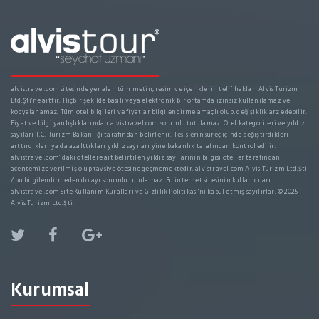
alvistravel.com sitesinde yer alan tüm metin, resim ve içeriklerin telif hakları Alvis Turizm
Ltd.Şti'ne aittir. Hiçbir şekilde basılı veya elektronik bir ortamda izinsiz kullanılamaz ve
kopyalanamaz. Tüm otel bilgileri ve fiyatlar bilgilendirme amaçlı olup, değişiklik arz edebilir.
Fiyat ve bilgi yanlışlıklarından alvistravel.com sorumlu tutulamaz. Otel kategorileri ve yıldız
sayıları T.C. Turizm Bakanlığı tarafından belirlenir. Tesislerin süreç içinde değiştirdikleri
arttırdıkları ya da azalttıkları yıldız sayıları yine bakanlık tarafından kontrol edilir.
alvistravel.com’ daki otellere ait belirtilen yıldız sayılarının bilgisi oteller tarafından
acentemize verilmiş olup tavsiye ötesine geçmemektedir. alvistravel.com Alvis Turizm Ltd.Şti
/ bu bilgilendirmeden dolayı sorumlu tutulamaz. Bu internet sitesinin kullanıcıları
alvistravel.com Site Kullanım Kuralları ve Gizlilik Politikası'nı kabul etmiş sayılırlar. © 2025
Alvis Turizm Ltd.Şti.
Kurumsal