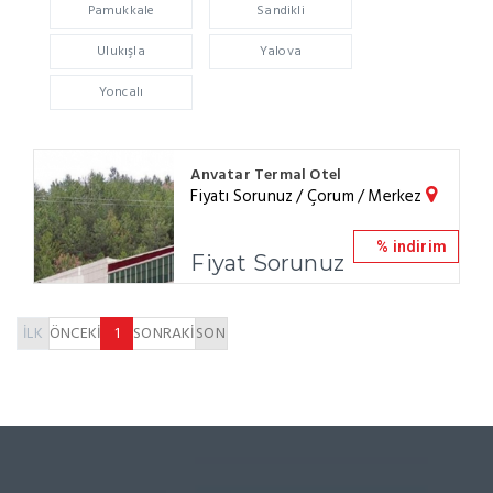
Pamukkale
Sandikli
Ulukışla
Yalova
Yoncalı
Anvatar Termal Otel
Fiyatı Sorunuz / Çorum / Merkez
% indirim
Fiyat Sorunuz
İLK
ÖNCEKİ
1
SONRAKİ
SON