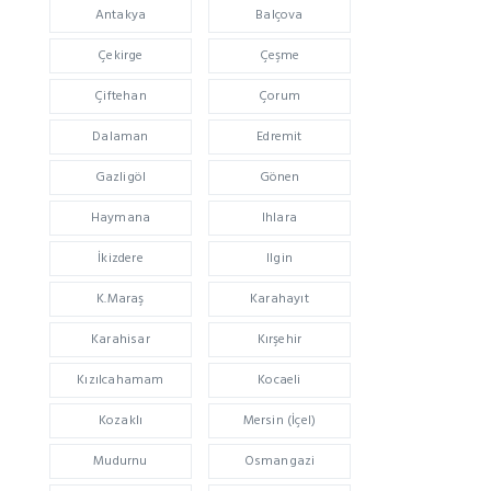
Antakya
Balçova
Çekirge
Çeşme
Çiftehan
Çorum
Dalaman
Edremit
Gazligöl
Gönen
Haymana
Ihlara
İkizdere
Ilgin
K.Maraş
Karahayıt
Karahisar
Kırşehir
Kızılcahamam
Kocaeli
Kozaklı
Mersin (İçel)
Mudurnu
Osmangazi