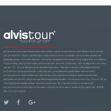
alvistravel.com sitesinde yer alan tüm metin, resim ve içeriklerin telif hakları Alvis Turizm
Ltd.Şti'ne aittir. Hiçbir şekilde basılı veya elektronik bir ortamda izinsiz kullanılamaz ve
kopyalanamaz. Tüm otel bilgileri ve fiyatlar bilgilendirme amaçlı olup, değişiklik arz edebilir.
Fiyat ve bilgi yanlışlıklarından alvistravel.com sorumlu tutulamaz. Otel kategorileri ve yıldız
sayıları T.C. Turizm Bakanlığı tarafından belirlenir. Tesislerin süreç içinde değiştirdikleri
arttırdıkları ya da azalttıkları yıldız sayıları yine bakanlık tarafından kontrol edilir.
alvistravel.com’ daki otellere ait belirtilen yıldız sayılarının bilgisi oteller tarafından
acentemize verilmiş olup tavsiye ötesine geçmemektedir. alvistravel.com Alvis Turizm Ltd.Şti
/ bu bilgilendirmeden dolayı sorumlu tutulamaz. Bu internet sitesinin kullanıcıları
alvistravel.com Site Kullanım Kuralları ve Gizlilik Politikası'nı kabul etmiş sayılırlar. © 2025
Alvis Turizm Ltd.Şti.