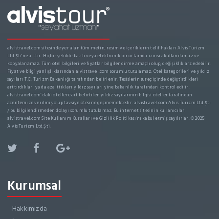
alvistravel.com sitesinde yer alan tüm metin, resim ve içeriklerin telif hakları Alvis Turizm
Ltd.Şti'ne aittir. Hiçbir şekilde basılı veya elektronik bir ortamda izinsiz kullanılamaz ve
kopyalanamaz. Tüm otel bilgileri ve fiyatlar bilgilendirme amaçlı olup, değişiklik arz edebilir.
Fiyat ve bilgi yanlışlıklarından alvistravel.com sorumlu tutulamaz. Otel kategorileri ve yıldız
sayıları T.C. Turizm Bakanlığı tarafından belirlenir. Tesislerin süreç içinde değiştirdikleri
arttırdıkları ya da azalttıkları yıldız sayıları yine bakanlık tarafından kontrol edilir.
alvistravel.com’ daki otellere ait belirtilen yıldız sayılarının bilgisi oteller tarafından
acentemize verilmiş olup tavsiye ötesine geçmemektedir. alvistravel.com Alvis Turizm Ltd.Şti
/ bu bilgilendirmeden dolayı sorumlu tutulamaz. Bu internet sitesinin kullanıcıları
alvistravel.com Site Kullanım Kuralları ve Gizlilik Politikası'nı kabul etmiş sayılırlar. © 2025
Alvis Turizm Ltd.Şti.
Kurumsal
Hakkımızda