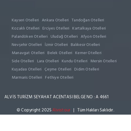
Kayseri Otelleri
Ankara Otelleri
Tandoğan Otelleri
Kozaklı Otelleri
Erciyes Otelleri
Kartalkaya Otelleri
Palandöken Otelleri
Uludağ Otelleri
Afyon Otelleri
Nevşehir Otelleri
İzmir Otelleri
Balıkesir Otelleri
Manavgat Otelleri
Belek Otelleri
Kemer Otelleri
Side Otelleri
Lara Otelleri
Kundu Otelleri
Mersin Otelleri
Kuşadası Otelleri
Çeşme Otelleri
Didim Otelleri
Marmaris Otelleri
Fethiye Otelleri
ALVİS TURİZM SEYAHAT ACENTASI BELGE NO : A 4661
© Copyright 2025
Alvistour
| Tüm Hakları Saklıdır.