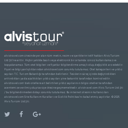
alvistravel.com sitesinde yer alan tüm metin, resim ve içeriklerin telif hakları Alvis Turizm
Ltd.Şti'ne aittir. Hiçbir şekilde basılı veya elektronik bir ortamda izinsiz kullanılamaz ve
kopyalanamaz. Tüm otel bilgileri ve fiyatlar bilgilendirme amaçlı olup, değişiklik arz edebilir.
Fiyat ve bilgi yanlışlıklarından alvistravel.com sorumlu tutulamaz. Otel kategorileri ve yıldız
sayıları T.C. Turizm Bakanlığı tarafından belirlenir. Tesislerin süreç içinde değiştirdikleri
arttırdıkları ya da azalttıkları yıldız sayıları yine bakanlık tarafından kontrol edilir.
alvistravel.com’ daki otellere ait belirtilen yıldız sayılarının bilgisi oteller tarafından
acentemize verilmiş olup tavsiye ötesine geçmemektedir. alvistravel.com Alvis Turizm Ltd.Şti
/ bu bilgilendirmeden dolayı sorumlu tutulamaz. Bu internet sitesinin kullanıcıları
alvistravel.com Site Kullanım Kuralları ve Gizlilik Politikası'nı kabul etmiş sayılırlar. © 2025
Alvis Turizm Ltd.Şti.