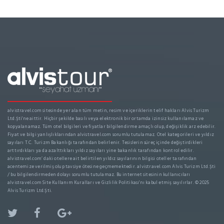
alvistravel.com sitesinde yer alan tüm metin, resim ve içeriklerin telif hakları Alvis Turizm
Ltd.Şti'ne aittir. Hiçbir şekilde basılı veya elektronik bir ortamda izinsiz kullanılamaz ve
kopyalanamaz. Tüm otel bilgileri ve fiyatlar bilgilendirme amaçlı olup, değişiklik arz edebilir.
Fiyat ve bilgi yanlışlıklarından alvistravel.com sorumlu tutulamaz. Otel kategorileri ve yıldız
sayıları T.C. Turizm Bakanlığı tarafından belirlenir. Tesislerin süreç içinde değiştirdikleri
arttırdıkları ya da azalttıkları yıldız sayıları yine bakanlık tarafından kontrol edilir.
alvistravel.com’ daki otellere ait belirtilen yıldız sayılarının bilgisi oteller tarafından
acentemize verilmiş olup tavsiye ötesine geçmemektedir. alvistravel.com Alvis Turizm Ltd.Şti
/ bu bilgilendirmeden dolayı sorumlu tutulamaz. Bu internet sitesinin kullanıcıları
alvistravel.com Site Kullanım Kuralları ve Gizlilik Politikası'nı kabul etmiş sayılırlar. © 2025
Alvis Turizm Ltd.Şti.