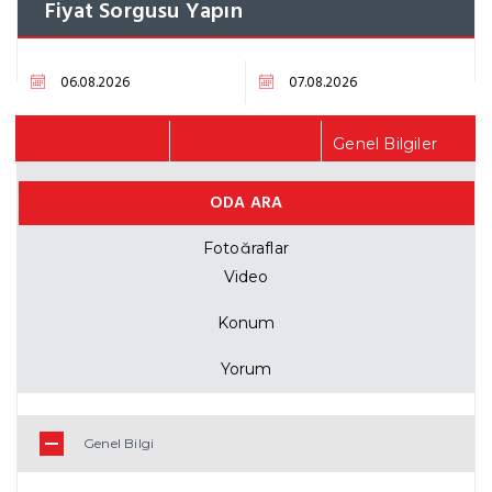
Fiyat Sorgusu Yapın
Genel Bilgiler
ODA ARA
Fiyat Listesi
Fotoğraflar
Video
Konum
Yorum
Genel Bilgi