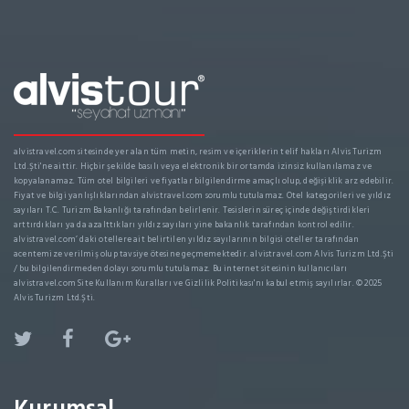
alvistravel.com sitesinde yer alan tüm metin, resim ve içeriklerin telif hakları Alvis Turizm
Ltd.Şti'ne aittir. Hiçbir şekilde basılı veya elektronik bir ortamda izinsiz kullanılamaz ve
kopyalanamaz. Tüm otel bilgileri ve fiyatlar bilgilendirme amaçlı olup, değişiklik arz edebilir.
Fiyat ve bilgi yanlışlıklarından alvistravel.com sorumlu tutulamaz. Otel kategorileri ve yıldız
sayıları T.C. Turizm Bakanlığı tarafından belirlenir. Tesislerin süreç içinde değiştirdikleri
arttırdıkları ya da azalttıkları yıldız sayıları yine bakanlık tarafından kontrol edilir.
alvistravel.com’ daki otellere ait belirtilen yıldız sayılarının bilgisi oteller tarafından
acentemize verilmiş olup tavsiye ötesine geçmemektedir. alvistravel.com Alvis Turizm Ltd.Şti
/ bu bilgilendirmeden dolayı sorumlu tutulamaz. Bu internet sitesinin kullanıcıları
alvistravel.com Site Kullanım Kuralları ve Gizlilik Politikası'nı kabul etmiş sayılırlar. © 2025
Alvis Turizm Ltd.Şti.