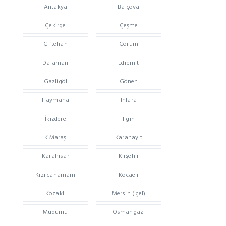
Antakya
Balçova
Çekirge
Çeşme
Çiftehan
Çorum
Dalaman
Edremit
Gazligöl
Gönen
Haymana
Ihlara
İkizdere
Ilgin
K.Maraş
Karahayıt
Karahisar
Kırşehir
Kızılcahamam
Kocaeli
Kozaklı
Mersin (İçel)
Mudurnu
Osmangazi