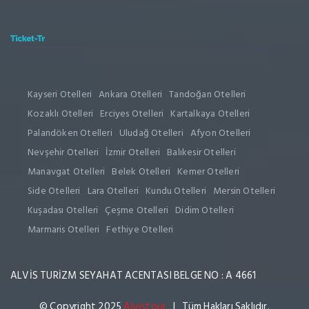
Kayseri Otelleri
Ankara Otelleri
Tandoğan Otelleri
Kozaklı Otelleri
Erciyes Otelleri
Kartalkaya Otelleri
Palandöken Otelleri
Uludağ Otelleri
Afyon Otelleri
Nevşehir Otelleri
İzmir Otelleri
Balıkesir Otelleri
Manavgat Otelleri
Belek Otelleri
Kemer Otelleri
Side Otelleri
Lara Otelleri
Kundu Otelleri
Mersin Otelleri
Kuşadası Otelleri
Çeşme Otelleri
Didim Otelleri
Marmaris Otelleri
Fethiye Otelleri
ALVİS TURİZM SEYAHAT ACENTASI BELGE NO : A 4661
© Copyright 2025
Alvistour
| Tüm Hakları Saklıdır.