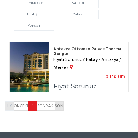
Pamukkale
Sandikli
Ulukışla
Yalova
Yoncalı
Antakya Ottoman Palace Thermal
Güngör
Fiyatı Sorunuz / Hatay / Antakya /
Merkez
% indirim
Fiyat Sorunuz
İLK
ÖNCEKİ
1
SONRAKİ
SON