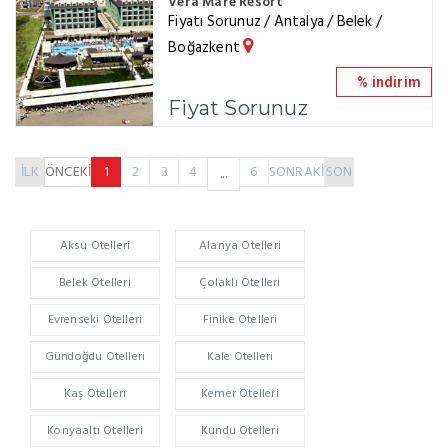
Vera Mare Resort
Fiyatı Sorunuz / Antalya / Belek /
Boğazkent
% indirim
Fiyat Sorunuz
İLK
ÖNCEKİ
1
2
3
4
6
SONRAKİ
SON
...
Aksu Otelleri
Alanya Otelleri
Belek Otelleri
Çolaklı Otelleri
Evrenseki Otelleri
Finike Otelleri
Gündoğdu Otelleri
Kale Otelleri
Kaş Otelleri
Kemer Otelleri
Konyaaltı Otelleri
Kundu Otelleri