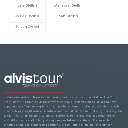
Lara Otelleri
Manavgat Otelleri
Merkez Otelleri
Side Otelleri
Sorgun Otelleri
alvistravel.com sitesinde yer alan tüm metin, resim ve içeriklerin telif hakları Alvis Turizm
Ltd.Şti'ne aittir. Hiçbir şekilde basılı veya elektronik bir ortamda izinsiz kullanılamaz ve
kopyalanamaz. Tüm otel bilgileri ve fiyatlar bilgilendirme amaçlı olup, değişiklik arz edebilir.
Fiyat ve bilgi yanlışlıklarından alvistravel.com sorumlu tutulamaz. Otel kategorileri ve yıldız
sayıları T.C. Turizm Bakanlığı tarafından belirlenir. Tesislerin süreç içinde değiştirdikleri
arttırdıkları ya da azalttıkları yıldız sayıları yine bakanlık tarafından kontrol edilir.
alvistravel.com’ daki otellere ait belirtilen yıldız sayılarının bilgisi oteller tarafından