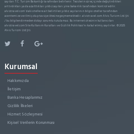
sayıları T.C. Turizm Bakanlığı tarafından belirlenir. Tesislerin süreç içinde değiştirdikleri
arttırdıkları ya da azalttıkları yıldız sayıları yine bakanlık tarafından kontrol edilir.
alvistravel.com’ daki otellere ait belirtilen yıldız sayılarının bilgisi oteller tarafından
acentemize verilmiş olup tavsiye ötesine geçmemektedir. alvistravel.com Alvis Turizm Ltd.Şti
/ bu bilgilendirmeden dolayı sorumlu tutulamaz. Bu internet sitesinin kullanıcıları
alvistravel.com Site Kullanım Kuralları ve Gizlilik Politikası'nı kabul etmiş sayılırlar. © 2025
Alvis Turizm Ltd.Şti.
Kurumsal
Hakkımızda
İletişim
Banka Hesaplarımız
Gizlilik İlkeleri
Hizmet Sözleşmesi
Kişisel Verilerin Korunması