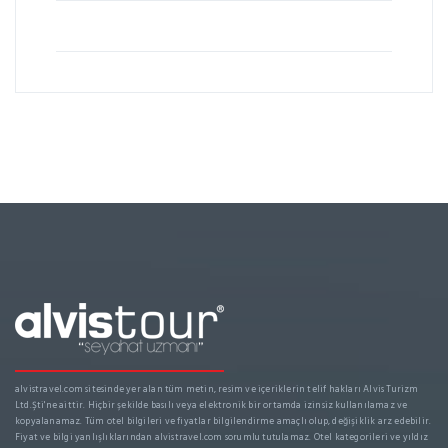
alvistravel.com sitesinde yer alan tüm metin, resim ve içeriklerin telif hakları Alvis Turizm
Ltd.Şti'ne aittir. Hiçbir şekilde basılı veya elektronik bir ortamda izinsiz kullanılamaz ve
kopyalanamaz. Tüm otel bilgileri ve fiyatlar bilgilendirme amaçlı olup, değişiklik arz edebilir.
Fiyat ve bilgi yanlışlıklarından alvistravel.com sorumlu tutulamaz. Otel kategorileri ve yıldız