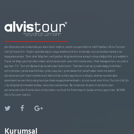
alvistravel.com sitesinde yer alan tüm metin, resim ve içeriklerin telif hakları Alvis Turizm
Ltd.Şti'ne aittir. Hiçbir şekilde basılı veya elektronik bir ortamda izinsiz kullanılamaz ve
kopyalanamaz. Tüm otel bilgileri ve fiyatlar bilgilendirme amaçlı olup, değişiklik arz edebilir.
Fiyat ve bilgi yanlışlıklarından alvistravel.com sorumlu tutulamaz. Otel kategorileri ve yıldız
sayıları T.C. Turizm Bakanlığı tarafından belirlenir. Tesislerin süreç içinde değiştirdikleri
arttırdıkları ya da azalttıkları yıldız sayıları yine bakanlık tarafından kontrol edilir.
alvistravel.com’ daki otellere ait belirtilen yıldız sayılarının bilgisi oteller tarafından
acentemize verilmiş olup tavsiye ötesine geçmemektedir. alvistravel.com Alvis Turizm Ltd.Şti
/ bu bilgilendirmeden dolayı sorumlu tutulamaz. Bu internet sitesinin kullanıcıları
alvistravel.com Site Kullanım Kuralları ve Gizlilik Politikası'nı kabul etmiş sayılırlar. © 2025
Alvis Turizm Ltd.Şti.
Kurumsal