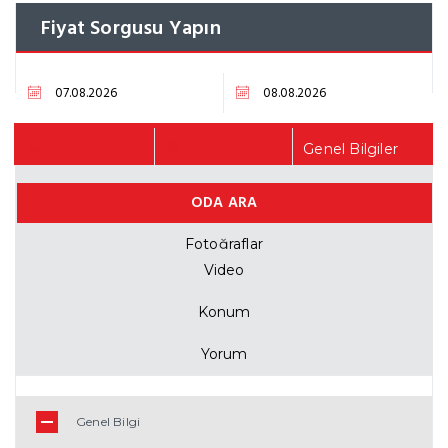
Fiyat Sorgusu Yapın
Genel Bilgiler
ODA ARA
Fiyat Listesi
Fotoğraflar
Video
Konum
Yorum
Genel Bilgi