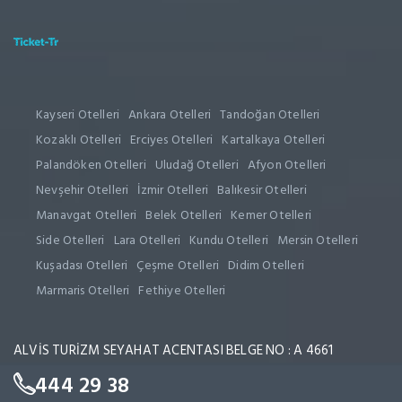
Kayseri Otelleri
Ankara Otelleri
Tandoğan Otelleri
Kozaklı Otelleri
Erciyes Otelleri
Kartalkaya Otelleri
Palandöken Otelleri
Uludağ Otelleri
Afyon Otelleri
Nevşehir Otelleri
İzmir Otelleri
Balıkesir Otelleri
Manavgat Otelleri
Belek Otelleri
Kemer Otelleri
Side Otelleri
Lara Otelleri
Kundu Otelleri
Mersin Otelleri
Kuşadası Otelleri
Çeşme Otelleri
Didim Otelleri
Marmaris Otelleri
Fethiye Otelleri
ALVİS TURİZM SEYAHAT ACENTASI BELGE NO : A 4661
444 29 38
© Copyright 2025
Alvistour
| Tüm Hakları Saklıdır.