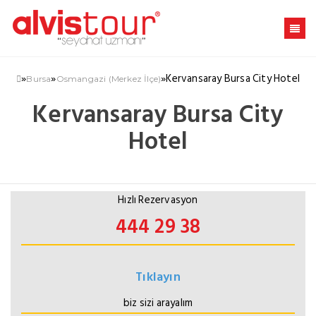
»
»
»
Kervansaray Bursa City Hotel
Bursa
Osmangazi (Merkez İlçe)
Kervansaray Bursa City
Hotel
Hızlı Rezervasyon
444 29 38
Tıklayın
biz sizi arayalım