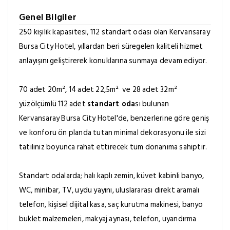
Genel Bilgiler
250 kişilik kapasitesi, 112 standart odası olan Kervansaray
Bursa City Hotel, yıllardan beri süregelen kaliteli hizmet
anlayışını geliştirerek konuklarına sunmaya devam ediyor.
70 adet 20m², 14 adet 22,5m² ve 28 adet 32m²
yüzölçümlü 112 adet
standart oda
sı bulunan
Kervansaray Bursa City Hotel'de, benzerlerine göre geniş
ve konforu ön planda tutan minimal dekorasyonu ile sizi
tatiliniz boyunca rahat ettirecek tüm donanıma sahiptir.
Standart odalarda; halı kaplı zemin, küvet kabinli banyo,
WC, minibar, TV, uydu yayını, uluslararası direkt aramalı
telefon, kişisel dijital kasa, saç kurutma makinesi, banyo
buklet malzemeleri, makyaj aynası, telefon, uyandırma