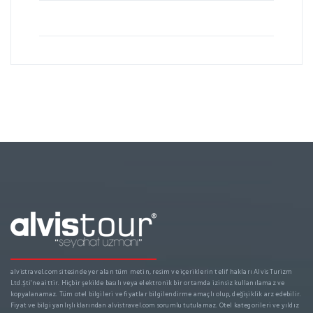
alvistravel.com sitesinde yer alan tüm metin, resim ve içeriklerin telif hakları Alvis Turizm
Ltd.Şti'ne aittir. Hiçbir şekilde basılı veya elektronik bir ortamda izinsiz kullanılamaz ve
kopyalanamaz. Tüm otel bilgileri ve fiyatlar bilgilendirme amaçlı olup, değişiklik arz edebilir.
Fiyat ve bilgi yanlışlıklarından alvistravel.com sorumlu tutulamaz. Otel kategorileri ve yıldız