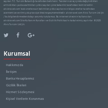
sayıları T.C. Turizm Bakanlığı tarafından belirlenir. Tesislerin süreç içinde değiştirdikleri
arttırdıkları ya da azalttıkları yıldız sayıları yine bakanlık tarafından kontrol edilir.
alvistravel.com’ daki otellere ait belirtilen yıldız sayılarının bilgisi oteller tarafından
acentemize verilmiş olup tavsiye ötesine geçmemektedir. alvistravel.com Alvis Turizm Ltd.Şti
/ bu bilgilendirmeden dolayı sorumlu tutulamaz. Bu internet sitesinin kullanıcıları
alvistravel.com Site Kullanım Kuralları ve Gizlilik Politikası'nı kabul etmiş sayılırlar. © 2025
Alvis Turizm Ltd.Şti.
Kurumsal
Hakkımızda
İletişim
Banka Hesaplarımız
Gizlilik İlkeleri
Hizmet Sözleşmesi
Kişisel Verilerin Korunması