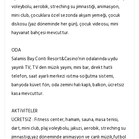
voleybolu, aerobik, streching su jimnastiği, animasyon,
mini club, çocuklara özel sezonda akşam yemeği, çocuk
diskosu (yaz döneminde her gün), çocuk videosu, mini
hayvanat bahçesi mevcuttur.
ODA
Salamis Bay Conti Resort&Casino’nin odalarında uydu
yayınlı TV, TV den müzik yayını, mini bar, direkt hatlı
telefon, saat ayarlı merkezi ısıtma-soğutma sistemi,
banyoda küvet fön, oda zemini halı kaplı, balkon, ücretsiz
kasa mevcuttur.
AKTİVİTELER
ÜCRETSİZ : Fitness center, hamam, sauna, masa tenisi,
dart, mini club, plaj voleybolu, jakuzi, aerobik, streching su
jimnastigi,yaz döneminde animasyon ve canlı müzik,futbol