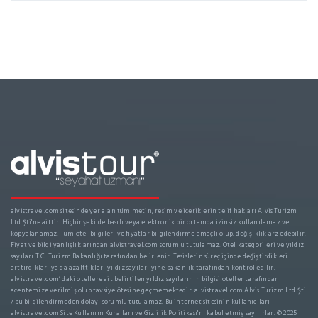
alvistravel.com sitesinde yer alan tüm metin, resim ve içeriklerin telif hakları Alvis Turizm
Ltd.Şti'ne aittir. Hiçbir şekilde basılı veya elektronik bir ortamda izinsiz kullanılamaz ve
kopyalanamaz. Tüm otel bilgileri ve fiyatlar bilgilendirme amaçlı olup, değişiklik arz edebilir.
Fiyat ve bilgi yanlışlıklarından alvistravel.com sorumlu tutulamaz. Otel kategorileri ve yıldız
sayıları T.C. Turizm Bakanlığı tarafından belirlenir. Tesislerin süreç içinde değiştirdikleri
arttırdıkları ya da azalttıkları yıldız sayıları yine bakanlık tarafından kontrol edilir.
alvistravel.com’ daki otellere ait belirtilen yıldız sayılarının bilgisi oteller tarafından
acentemize verilmiş olup tavsiye ötesine geçmemektedir. alvistravel.com Alvis Turizm Ltd.Şti
/ bu bilgilendirmeden dolayı sorumlu tutulamaz. Bu internet sitesinin kullanıcıları
alvistravel.com Site Kullanım Kuralları ve Gizlilik Politikası'nı kabul etmiş sayılırlar. © 2025