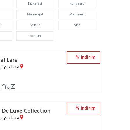
Kızkalesi
Konyaaltı
Manavgat
Marmaris
ar
Selçuk
Side
Sorgun
% indirim
al Lara
alya / Lara
unuz
% indirim
 De Luxe Collection
alya / Lara