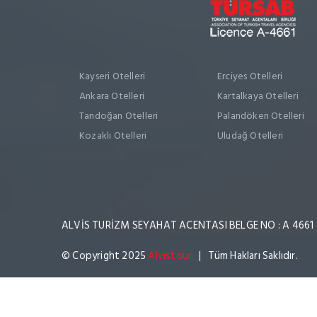
Kayseri Otelleri
Erciyes Otelleri
Ankara Otelleri
Kartalkaya Otelleri
Tandoğan Otelleri
Palandöken Otelleri
Kozaklı Otelleri
Uludağ Otelleri
ALVİS TURİZM SEYAHAT ACENTASI BELGE NO : A 4661
© Copyright 2025
Alvistour
| Tüm Hakları Saklıdır.