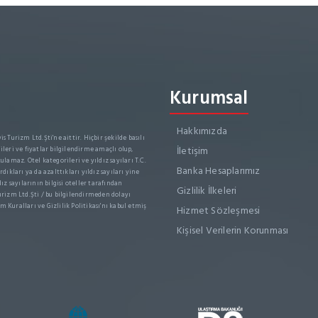
Kurumsal
Hakkımızda
s Turizm Ltd.Şti'ne aittir. Hiçbir şekilde basılı
İletişim
leri ve fiyatlar bilgilendirme amaçlı olup,
ulamaz. Otel kategorileri ve yıldız sayıları T.C.
Banka Hesaplarımız
dıkları ya da azalttıkları yıldız sayıları yine
dız sayılarının bilgisi oteller tarafından
Gizlilik İlkeleri
rizm Ltd.Şti / bu bilgilendirmeden dolayı
m Kuralları ve Gizlilik Politikası'nı kabul etmiş
Hizmet Sözleşmesi
Kişisel Verilerin Korunması