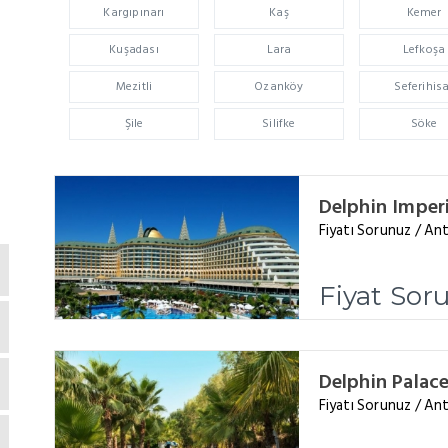
Kargıpınarı
Kaş
Kemer
Kuşadası
Lara
Lefkoşa
Mezitli
Ozanköy
Seferihis
Şile
Silifke
Söke
Delphin Imperi
Fiyatı Sorunuz / Ant
Fiyat Sor
Delphin Palace
Fiyatı Sorunuz / Ant