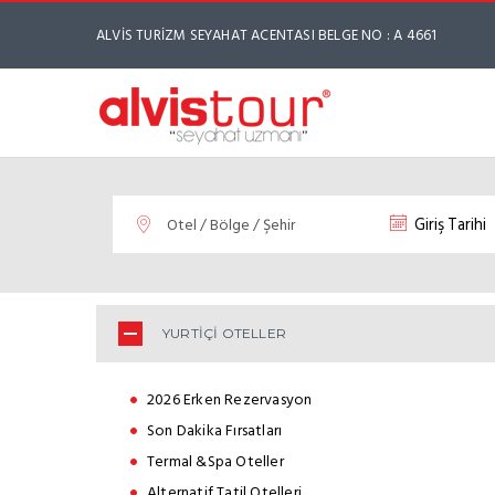
ALVİS TURİZM SEYAHAT ACENTASI BELGE NO : A 4661
YURTİÇİ OTELLER
2026 Erken Rezervasyon
Son Dakika Fırsatları
Termal &Spa Oteller
Alternatif Tatil Otelleri