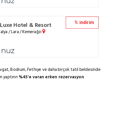
unuz
% indirim
 Luxe Hotel & Resort
alya / Lara / Kemerağzı
unuz
vgat, Bodrum, Fethiye ve daha birçok tatil beldesinde
on yaptırın
%45'e varan erken rezervasyon