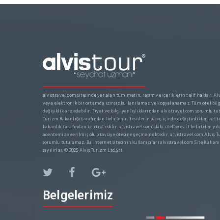
alvistravel.com sitesinde yer alan tüm metin, resim ve içeriklerin telif hakları Alvi
veya elektronik bir ortamda izinsiz kullanılamaz ve kopyalanamaz. Tüm otel bilgi
değişiklik arz edebilir. Fiyat ve bilgi yanlışlıklarından alvistravel.com sorumlu tut
Turizm Bakanlığı tarafından belirlenir. Tesislerin süreç içinde değiştirdikleri arttır
bakanlık tarafından kontrol edilir. alvistravel.com’ daki otellere ait belirtilen yıl
acentemize verilmiş olup tavsiye ötesine geçmemektedir. alvistravel.com Alvis Tu
sorumlu tutulamaz. Bu internet sitesinin kullanıcıları alvistravel.com Site Kullanı
sayılırlar. © 2025 Alvis Turizm Ltd.Şti.
Belgelerimiz