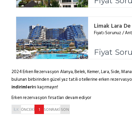
Fiyat Sor
Limak Lara De
Fiyatı Sorunuz / Ant
Fiyat Sor
2024 Erken Rezervasyon Alanya, Belek, Kemer, Lara, Side, Mana
bulunan birbirinden güzel yaz tatili otellerine erken rezervasy
indirimleri
ni kaçırmayın!
Erken rezervasyon fırsatları devam ediyor
İLK
ÖNCEKİ
1
SONRAKİ
SON