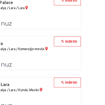
% indirim
 Palace
alya / Lara / Lara
unuz
% indirim
ra
alya / Lara / Kemerağzı mevkii
unuz
% indirim
 Lara
talya / Lara / Kundu Mevkii