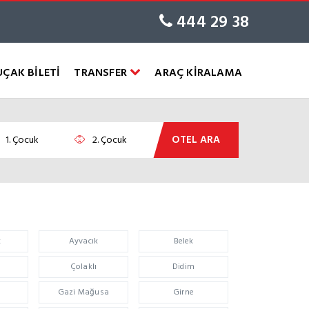
444 29 38
UÇAK BİLETİ
TRANSFER
ARAÇ KİRALAMA
OTEL ARA
k
Ayvacık
Belek
Çolaklı
Didim
Gazi Mağusa
Girne