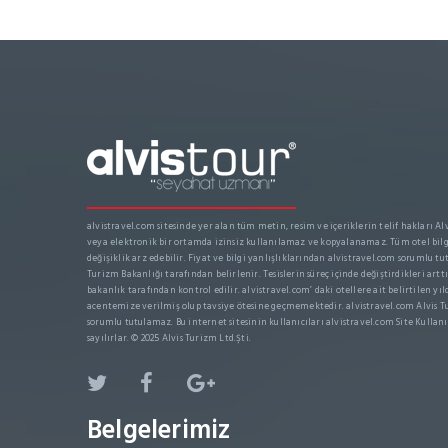
alvistravel.com sitesinde yer alan tüm metin, resim ve içeriklerin telif hakları Alvi
veya elektronik bir ortamda izinsiz kullanılamaz ve kopyalanamaz. Tüm otel bilgi
değişiklik arz edebilir. Fiyat ve bilgi yanlışlıklarından alvistravel.com sorumlu tut
Turizm Bakanlığı tarafından belirlenir. Tesislerin süreç içinde değiştirdikleri arttır
bakanlık tarafından kontrol edilir. alvistravel.com’ daki otellere ait belirtilen yıl
acentemize verilmiş olup tavsiye ötesine geçmemektedir. alvistravel.com Alvis Tu
sorumlu tutulamaz. Bu internet sitesinin kullanıcıları alvistravel.com Site Kullanı
sayılırlar. © 2025 Alvis Turizm Ltd.Şti.
Belgelerimiz