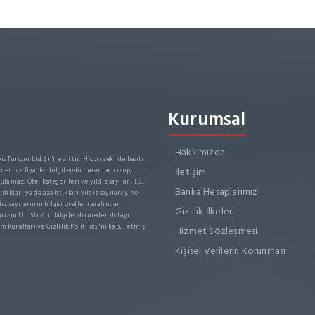
Kurumsal
Hakkımızda
s Turizm Ltd.Şti'ne aittir. Hiçbir şekilde basılı
İletişim
leri ve fiyatlar bilgilendirme amaçlı olup,
ulamaz. Otel kategorileri ve yıldız sayıları T.C.
Banka Hesaplarımız
dıkları ya da azalttıkları yıldız sayıları yine
dız sayılarının bilgisi oteller tarafından
Gizlilik İlkeleri
rizm Ltd.Şti / bu bilgilendirmeden dolayı
m Kuralları ve Gizlilik Politikası'nı kabul etmiş
Hizmet Sözleşmesi
Kişisel Verilerin Korunması