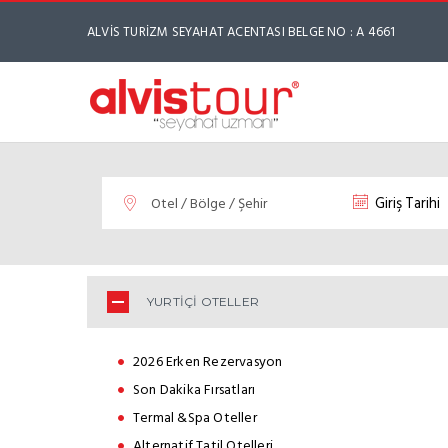
ALVİS TURİZM SEYAHAT ACENTASI BELGE NO : A 4661
YURTİÇİ OTELLER
2026 Erken Rezervasyon
Son Dakika Fırsatları
Termal &Spa Oteller
Alternatif Tatil Otelleri