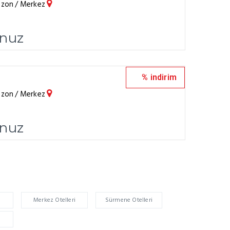
abzon / Merkez
unuz
% indirim
abzon / Merkez
unuz
i
Merkez Otelleri
Sürmene Otelleri
i