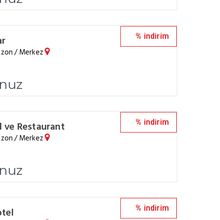
% indirim
ar
abzon / Merkez
unuz
% indirim
 ve Restaurant
abzon / Merkez
unuz
% indirim
tel