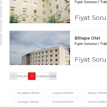
Fiyatı Sorunuz / Tr
Fiyat Sor
Biltepe Otel
Fiyatı Sorunuz / Tr
Fiyat Sor
İLK
ÖNCEKİ
1
SONRAKİ
SON
Akçaabat Otelleri
Çaykara Otelleri
Maçka Oteller
Uzungöl Otelleri
Yalıncak Otelleri
Yomra Oteller