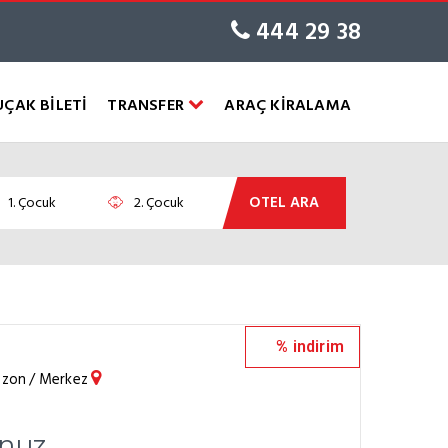
444 29 38
UÇAK BİLETİ
TRANSFER
ARAÇ KİRALAMA
OTEL ARA
% indirim
abzon / Merkez
unuz