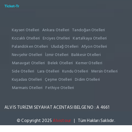
Kayseri Otelleri
Ankara Otelleri
Tandoğan Otelleri
Kozaklı Otelleri
Erciyes Otelleri
Kartalkaya Otelleri
Palandöken Otelleri
Uludağ Otelleri
Afyon Otelleri
Nevşehir Otelleri
İzmir Otelleri
Balıkesir Otelleri
Manavgat Otelleri
Belek Otelleri
Kemer Otelleri
Side Otelleri
Lara Otelleri
Kundu Otelleri
Mersin Otelleri
Kuşadası Otelleri
Çeşme Otelleri
Didim Otelleri
Marmaris Otelleri
Fethiye Otelleri
ALVİS TURİZM SEYAHAT ACENTASI BELGE NO : A 4661
© Copyright 2025
Alvistour
| Tüm Hakları Saklıdır.