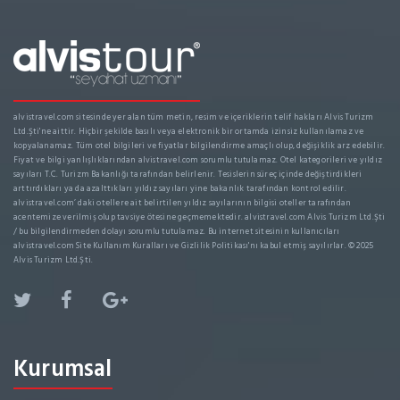
alvistravel.com sitesinde yer alan tüm metin, resim ve içeriklerin telif hakları Alvis Turizm
Ltd.Şti'ne aittir. Hiçbir şekilde basılı veya elektronik bir ortamda izinsiz kullanılamaz ve
kopyalanamaz. Tüm otel bilgileri ve fiyatlar bilgilendirme amaçlı olup, değişiklik arz edebilir.
Fiyat ve bilgi yanlışlıklarından alvistravel.com sorumlu tutulamaz. Otel kategorileri ve yıldız
sayıları T.C. Turizm Bakanlığı tarafından belirlenir. Tesislerin süreç içinde değiştirdikleri
arttırdıkları ya da azalttıkları yıldız sayıları yine bakanlık tarafından kontrol edilir.
alvistravel.com’ daki otellere ait belirtilen yıldız sayılarının bilgisi oteller tarafından
acentemize verilmiş olup tavsiye ötesine geçmemektedir. alvistravel.com Alvis Turizm Ltd.Şti
/ bu bilgilendirmeden dolayı sorumlu tutulamaz. Bu internet sitesinin kullanıcıları
alvistravel.com Site Kullanım Kuralları ve Gizlilik Politikası'nı kabul etmiş sayılırlar. © 2025
Alvis Turizm Ltd.Şti.
Kurumsal