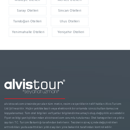
Saray Otelleri
Sincan Otelleri
Tandoğan Otelleri
Ulus Otelleri
Yenimahalle Otelleri
Yenişehir Otelleri
alvistravel.com sitesinde yer alan tüm metin, resim ve içeriklerin telif hakları Alvis Turizm
Ltd.Şti'ne aittir. Hiçbir şekilde basılı veya elektronik bir ortamda izinsiz kullanılamaz ve
kopyalanamaz. Tüm otel bilgileri ve fiyatlar bilgilendirme amaçlı olup, değişiklik arz edebilir.
Fiyat ve bilgi yanlışlıklarından alvistravel.com sorumlu tutulamaz. Otel kategorileri ve yıldız
sayıları T.C. Turizm Bakanlığı tarafından belirlenir. Tesislerin süreç içinde değiştirdikleri
arttırdıkları ya da azalttıkları yıldız sayıları yine bakanlık tarafından kontrol edilir.