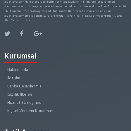
alvistravel.com’ daki otellere ait belirtilen yıldız sayılarının bilgisi oteller tarafından
acentemize verilmiş olup tavsiye ötesine geçmemektedir. alvistravel.com Alvis Turizm Ltd.Şti
/ bu bilgilendirmeden dolayı sorumlu tutulamaz. Bu internet sitesinin kullanıcıları
alvistravel.com Site Kullanım Kuralları ve Gizlilik Politikası'nı kabul etmiş sayılırlar. © 2025
Alvis Turizm Ltd.Şti.
Kurumsal
Hakkımızda
İletişim
Banka Hesaplarımız
Gizlilik İlkeleri
Hizmet Sözleşmesi
Kişisel Verilerin Korunması