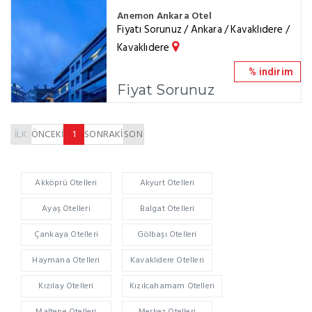
Anemon Ankara Otel
Fiyatı Sorunuz / Ankara / Kavaklıdere /
Kavaklıdere
% indirim
Fiyat Sorunuz
İLK
ÖNCEKİ
1
SONRAKİ
SON
Akköprü Otelleri
Akyurt Otelleri
Ayaş Otelleri
Balgat Otelleri
Çankaya Otelleri
Gölbaşı Otelleri
Haymana Otelleri
Kavaklıdere Otelleri
Kızılay Otelleri
Kızılcahamam Otelleri
Maltepe Otelleri
Merkez Otelleri